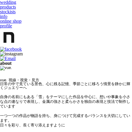
wedding
products
stockists
info
online shop
profile
about
vue. 視線・視覚・見方
日常の中で見ている景色、心に残る記憶、季節ごとに移ろう情景を静かに輝
くジュエリーへ
自身の名前にもある「雪」をテーマにした作品を中心に、想いや事象を小さ
な点の連なりで表現し、金属の強さと柔らかさを
独自の表現と技法で制作し
ています
一つ一つの作品が物語を持ち、身につけて完成するバランスを大切にしてい
ます。
日々を彩り、長く寄り添えますように