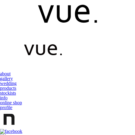
about
gallery
wedding
products
stockists
info
online shop
profile