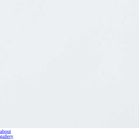
about
gallery