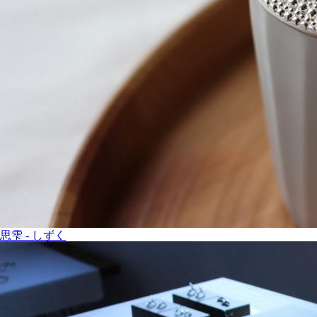
思雫
-
しずく