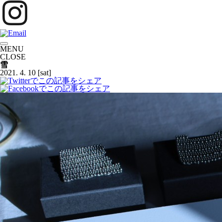
MENU
CLOSE
雪
2021.
4.
10
[sat]