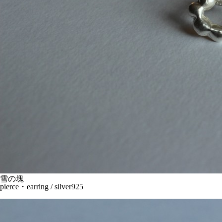
雪の塊
pierce・earring / silver925