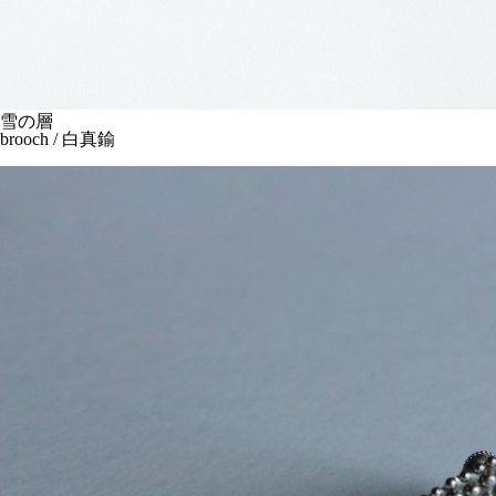
雪の層
brooch / 白真鍮