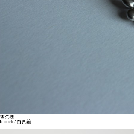
雪の塊
brooch / 白真鍮