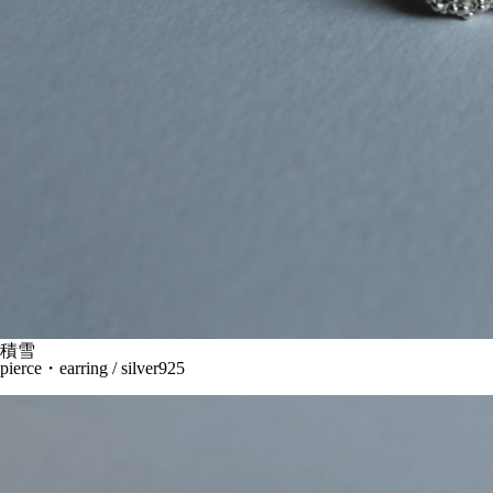
積雪
pierce・earring / silver925