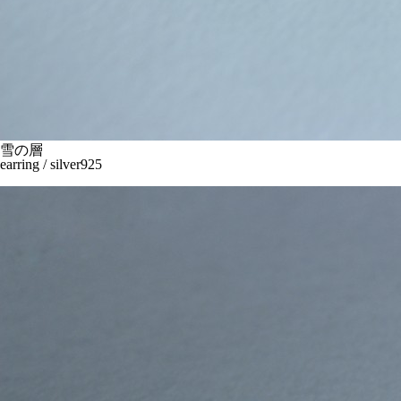
雪の層
earring / silver925