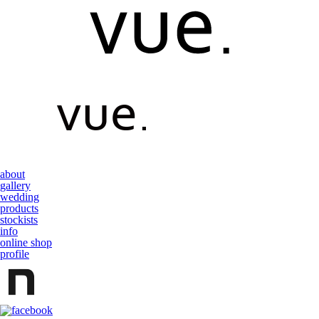
about
gallery
wedding
products
stockists
info
online shop
profile